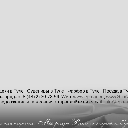
арки в Туле Сувениры в Туле Фарфор в Туле Посуда в Т
а продаж: 8 (4872) 30-73-54, Web:
www.ego-art.ru
,
www.ЭгоА
едложения и пожелания отправляйте на e-mail:
info@ego-ar