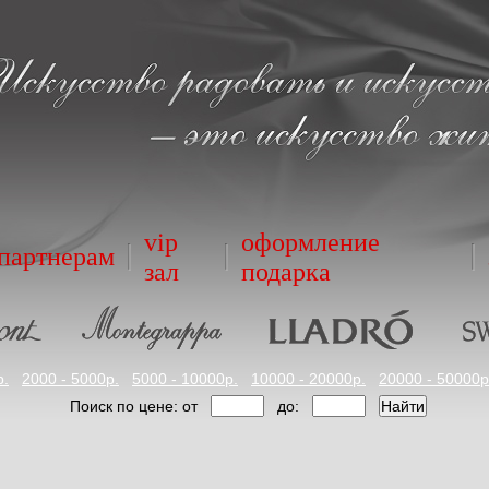
vip
оформление
партнерам
зал
подарка
р.
2000 - 5000р.
5000 - 10000р.
10000 - 20000р.
20000 - 50000р
Поиск по цене: от
до: