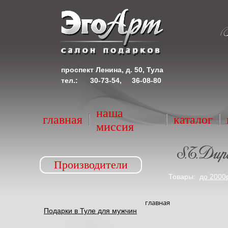
проспект Ленина, д. 50, Тула
тел.: 30-73-54, 36-08-80
наша
главная
каталог
миссия
Производители
Товары:
до 2000
главная
Подарки в Туле для мужчин