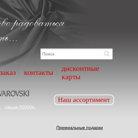
дисконтные
заказ
контакты
карты
Наш ассортимент
.
свыше 50000р.
Премиальные подарки