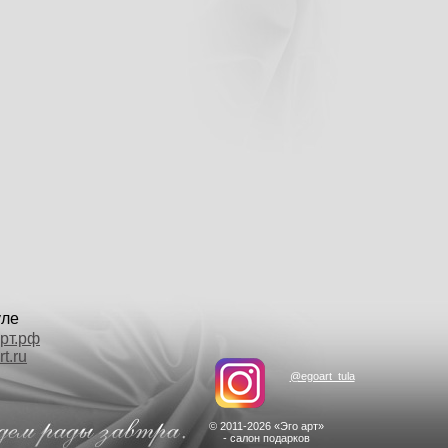
уле
рт.рф
t.ru
@egoart_tula
© 2011-2026 «Эго арт»
- салон подарков