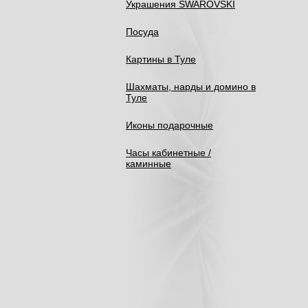
Украшения SWAROVSKI
Посуда
Картины в Туле
Шахматы, нарды и домино в
Туле
Иконы подарочные
Часы кабинетные /
каминные